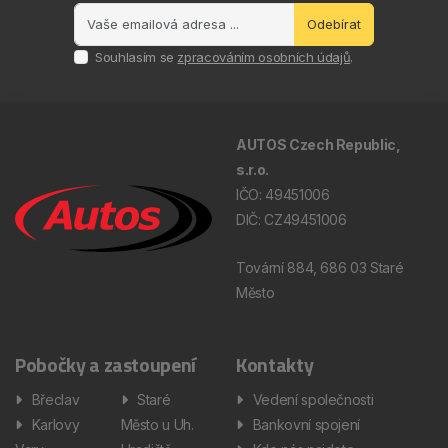
Odebírat
Souhlasím se
zpracováním osobních údajů
.
AUTOS Czech Republic,
s.r.o.
IČO: 49451006
DIČ: CZ49451006
Tovární 884, 686 03 Staré
Město
Pobočky a zastoupení
Kontakty
Břeclav
Staré
Vedení společnosti
Karlovy
Město u Uh.
Bankovní spojení