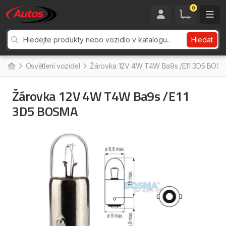
0
Hledat
Osvětlení vozidel
Žárovka 12V 4W T4W Ba9s /E11 3D5 BOS
Žárovka 12V 4W T4W Ba9s /E11
3D5 BOSMA