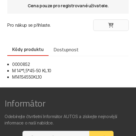
Cena pouze pro registrované uživatele.
Pro nákup se přihlaste.
Kódy produktu
Dostupnost
0000852
M 14*1,5*45-50 KL.10
M14154550KL10
Informátor
Odebírejte čtvrtletní Informátor AUTOS a získejte nejnovější
informace o naší nabídce.