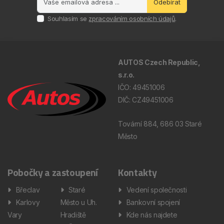
Odebírat
Souhlasím se
zpracováním osobních údajů
.
AUTOS Czech Republic,
s.r.o.
IČO: 49451006
DIČ: CZ49451006
Tovární 884, 686 03 Staré
Město
Pobočky a zastoupení
Kontakty
Břeclav
Staré
Vedení společnosti
Karlovy
Město u Uh.
Bankovní spojení
Vary
Hradiště
Kde nás najdete