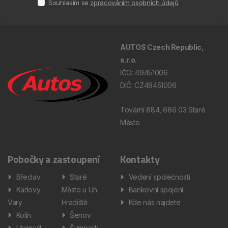
Souhlasím se
zpracováním osobních údajů
.
AUTOS Czech Republic,
s.r.o.
IČO: 49451006
DIČ: CZ49451006
Tovární 884, 686 03 Staré
Město
Pobočky a zastoupení
Kontakty
Břeclav
Staré
Vedení společnosti
Karlovy
Město u Uh.
Bankovní spojení
Vary
Hradiště
Kde nás najdete
Kolín
Šenov
Litomyšl
Šumperk