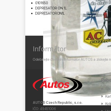
0101650
DEPRESATOR ON 1L
DEPRESATORON1L
Informátor
Odebírejte čtvrtletní Informátor AUTOS a získejte 
Pobo
Bře
Kar
AUTOS Czech Republic, s.r.o.
Kol
IČO: 49451006