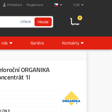
Přihlášení
Registrace
CZK
0
Hledat
CTRL+K
 nás
Kariéra
Kontakty
celoroční ORGANIKA
ncentrát 1l
 ON 1L