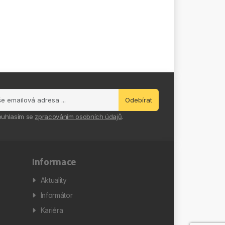
Odebírat
ouhlasím se
zpracováním osobních údajů
.
Informace
Aktuality
Informátor
Kariéra