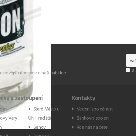
S
nejnovější informace o naší nabídce.
čky a zastoupení
Kontakty
clav
Staré Město u
Vedení společnosti
lovy Vary
Uh. Hradiště
Bankovní spojení
ín
Šenov
Kde nás najdete