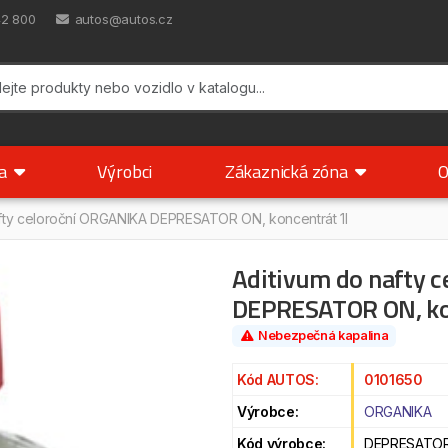
42 800
autos@autos.cz
ka
Výrobci
Zákaznická zóna
O
afty celoroční ORGANIKA DEPRESATOR ON, koncentrát 1l
Aditivum do nafty 
DEPRESATOR ON, ko
Nebezpečná kapalina
Kód AUTOS:
0101650
Výrobce:
ORGANIKA
Kód výrobce:
DEPRESATOR