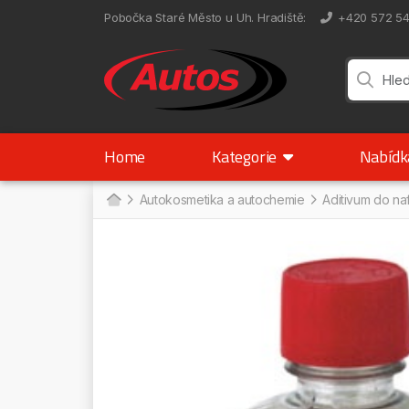
Pobočka Staré Město u Uh. Hradiště
:
+420 572 5
Home
Kategorie
Nabíd
Autokosmetika a autochemie
Aditivum do n