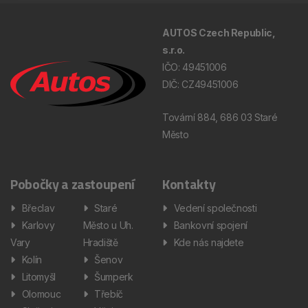
AUTOS Czech Republic,
s.r.o.
IČO: 49451006
DIČ: CZ49451006
Tovární 884, 686 03 Staré
Město
Pobočky a zastoupení
Kontakty
Břeclav
Staré
Vedení společnosti
Karlovy
Město u Uh.
Bankovní spojení
Vary
Hradiště
Kde nás najdete
Kolín
Šenov
Litomyšl
Šumperk
Olomouc
Třebíč