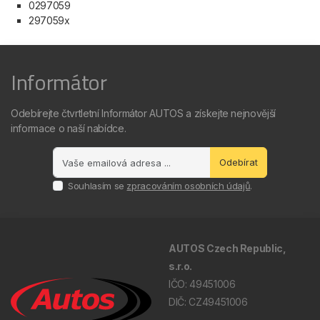
0297059
297059x
Informátor
Odebírejte čtvrtletní Informátor AUTOS a získejte nejnovější
informace o naší nabídce.
Odebírat
Souhlasím se
zpracováním osobních údajů
.
AUTOS Czech Republic,
s.r.o.
IČO: 49451006
DIČ: CZ49451006