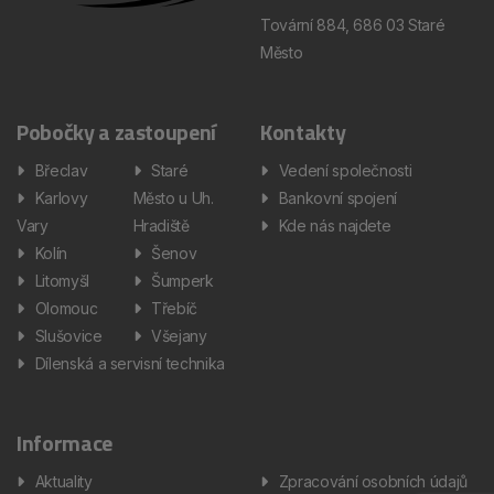
Tovární 884, 686 03 Staré
Město
Pobočky a zastoupení
Kontakty
Břeclav
Staré
Vedení společnosti
Karlovy
Město u Uh.
Bankovní spojení
Vary
Hradiště
Kde nás najdete
Kolín
Šenov
Litomyšl
Šumperk
Olomouc
Třebíč
Slušovice
Všejany
Dílenská a servisní technika
Informace
Aktuality
Zpracování osobních údajů