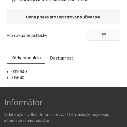
Cena pouze pro registrované uživatele.
Pro nákup se přihlaste.
Kódy produktu
Dostupnost
0315640
315640
Informátor
Odebírejte čtvrtletní Informátor AUTOS a získejte nejnovější
informace o naší nabídce.