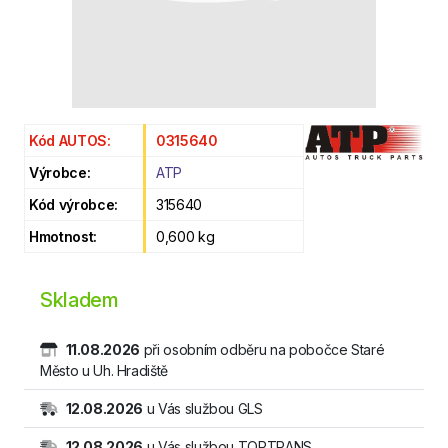
Kód AUTOS:
0315640
Výrobce:
ATP
Kód výrobce:
315640
Hmotnost:
0,600 kg
Skladem
11.08.2026
při osobním odběru na pobočce Staré
Město u Uh. Hradiště
12.08.2026
u Vás službou GLS
12.08.2026
u Vás službou TOPTRANS