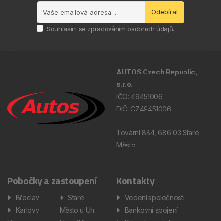
Odebírat
Souhlasím se
zpracováním osobních údajů
.
AUTOS Czech Republic,
s.r.o.
IČO: 49451006
DIČ: CZ49451006
Tovární 884, 686 03 Staré
Město
Pobočky a zastoupení
Kontakty
Břeclav
Staré
Vedení společnosti
Karlovy
Město u Uh.
Bankovní spojení