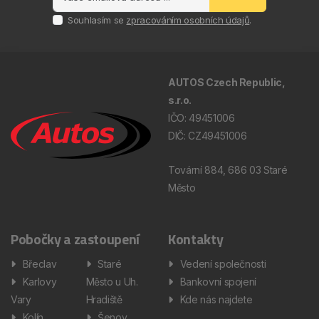
Souhlasím se
zpracováním osobních údajů
.
AUTOS Czech Republic,
s.r.o.
IČO: 49451006
DIČ: CZ49451006
Tovární 884, 686 03 Staré
Město
Pobočky a zastoupení
Kontakty
Břeclav
Staré
Vedení společnosti
Karlovy
Město u Uh.
Bankovní spojení
Vary
Hradiště
Kde nás najdete
Kolín
Šenov