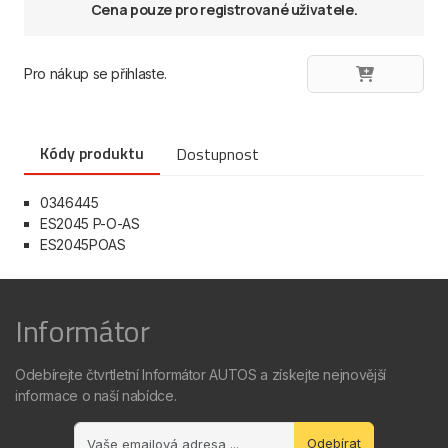
Cena pouze pro registrované uživatele.
Pro nákup se přihlaste.
Kódy produktu
Dostupnost
0346445
ES2045 P-O-AS
ES2045POAS
Informátor
Odebírejte čtvrtletní Informátor AUTOS a získejte nejnovější
informace o naší nabídce.
Odebírat