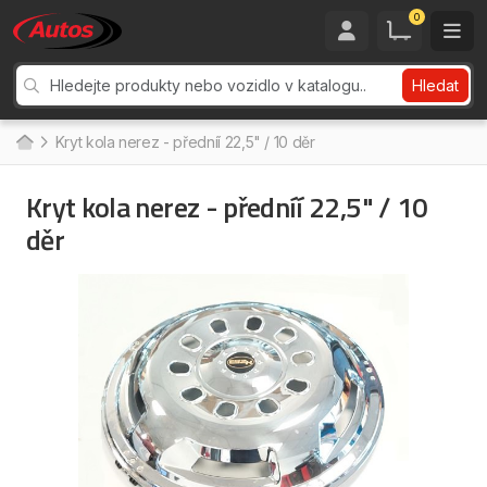
0
Hledat
Kryt kola nerez - předníí 22,5" / 10 děr
Kryt kola nerez - předníí 22,5" / 10
děr