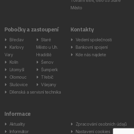
Tovární 884, 686 03 Staré
Město
Pobočky a zastoupení
Kontakty
Břeclav
Staré
Vedení společnosti
Karlovy
Město u Uh.
Bankovní spojení
Vary
Hradiště
Kde nás najdete
Kolín
Šenov
Litomyšl
Šumperk
Olomouc
Třebíč
Slušovice
Všejany
Dílenská a servisní technika
Informace
Aktuality
Zpracování osobních údajů
Informátor
Nastavení cookies