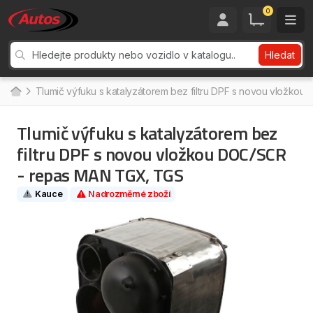
0
Hledat
Tlumič výfuku s katalyzátorem bez filtru DPF s novou vložk
Tlumič výfuku s katalyzátorem bez
filtru DPF s novou vložkou DOC/SCR
- repas MAN TGX, TGS
Kauce
Nadrozměrné zboží