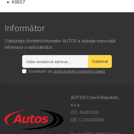
K6807
Informátor
Odebírejte čtvrtletní Informátor AUTOS a získejte nejnovější
informace o naší nabídce.
Odebírat
Souhlasím se
zpracováním osobních údajů
.
AUTOS Czech Republic,
s.r.o.
IČO: 49451006
DIČ: CZ49451006