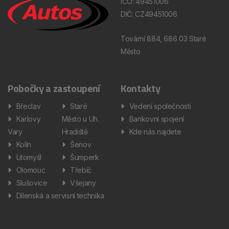
IČO: 49451006
DIČ: CZ49451006
Tovární 884, 686 03 Staré
Město
Pobočky a zastoupení
Kontakty
Břeclav
Staré
Vedení společnosti
Karlovy
Město u Uh.
Bankovní spojení
Vary
Hradiště
Kde nás najdete
Kolín
Šenov
Litomyšl
Šumperk
Olomouc
Třebíč
Slušovice
Všejany
Dílenská a servisní technika