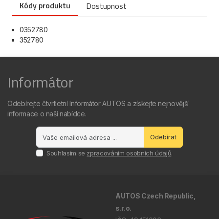
Kódy produktu
Dostupnost
0352780
352780
Informátor
Odebírejte čtvrtletní Informátor AUTOS a získejte nejnovější
informace o naší nabídce.
Odebírat
Souhlasím se
zpracováním osobních údajů
.
AUTOS Czech Republic,
s.r.o.