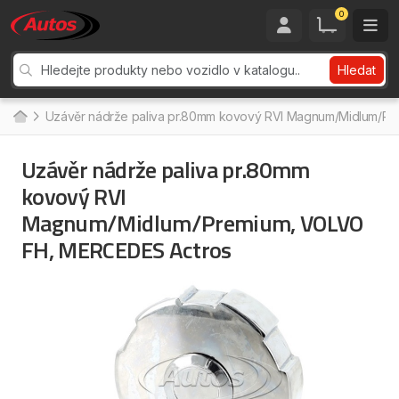
0
Hledat
Uzávěr nádrže paliva pr.80mm kovový RVI Magnum/Midlum/P
Uzávěr nádrže paliva pr.80mm
kovový RVI
Magnum/Midlum/Premium, VOLVO
FH, MERCEDES Actros