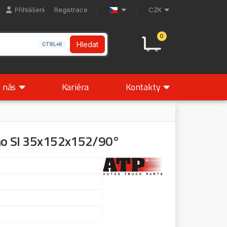
Přihlášení
Registrace
CZK
0
Hledat
CTRL+K
 nás
Kariéra
Kontakty
eno SI 35x152x152/90°