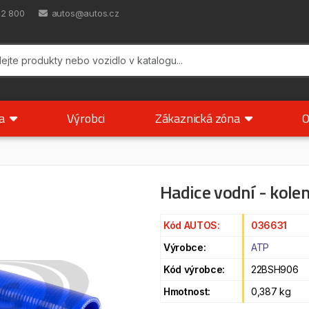
42 800
autos@autos.cz
ka
Výrobci
Zákaznická zóna
O
Hadice vodní - kol
Kód AUTOS:
036631
Výrobce:
ATP
Kód výrobce:
22BSH906
Hmotnost:
0,387 kg