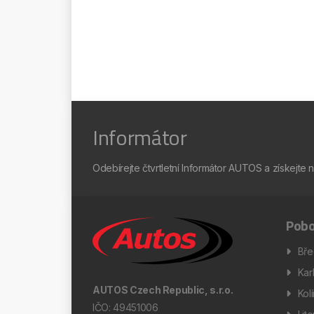
Informátor
Odebírejte čtvrtletní Informátor AUTOS a získejte 
Pobo
Bře
Kar
AUTOS Czech Republic, s.r.o.
Kol
IČO: 49451006