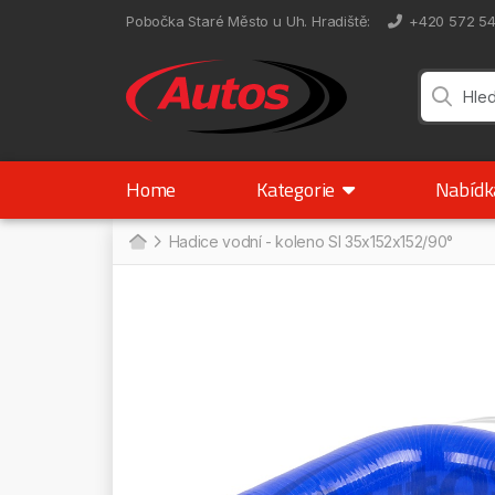
Pobočka Staré Město u Uh. Hradiště
:
+420 572 5
Home
Kategorie
Nabíd
Hadice vodní - koleno SI 35x152x152/90°