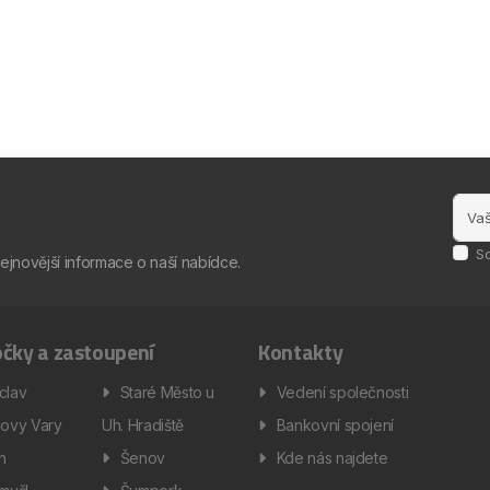
S
nejnovější informace o naší nabídce.
čky a zastoupení
Kontakty
clav
Staré Město u
Vedení společnosti
lovy Vary
Uh. Hradiště
Bankovní spojení
ín
Šenov
Kde nás najdete