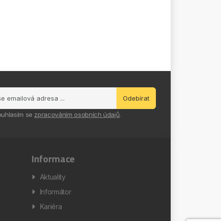
Odebírat
ouhlasím se
zpracováním osobních údajů
.
Informace
Aktuality
Informátor
Kariéra