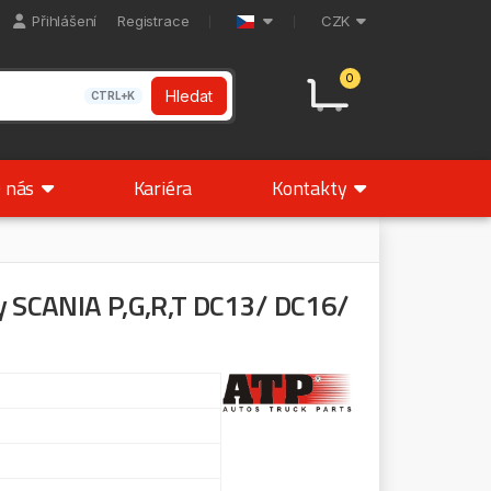
Přihlášení
Registrace
CZK
0
Hledat
CTRL+K
 nás
Kariéra
Kontakty
dy SCANIA P,G,R,T DC13/ DC16/