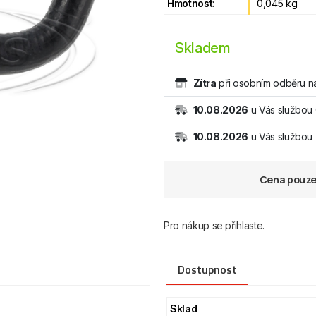
Hmotnost:
0,045 kg
Skladem
Zítra
při osobním odběru na
10.08.2026
u Vás službou
10.08.2026
u Vás službo
Cena pouze 
Pro nákup se přihlaste.
Dostupnost
Sklad