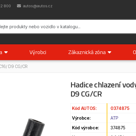
42 800
autos@autos.cz
ka
Výrobci
Zákaznická zóna
O
DC16/ D9 CG/CR
Hadice chlazení vo
D9 CG/CR
Kód AUTOS:
0374875
Výrobce:
ATP
Kód výrobce:
374875