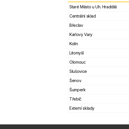
Staré Město u Uh. Hradiště
Centrální sklad
Břeclav
Karlovy Vary
Kolín
Litomyšl
Olomouc
Slušovice
Šenov
Šumperk
Třebíč
Externí sklady