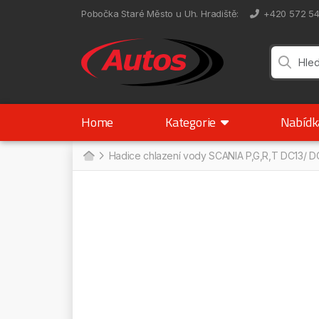
Pobočka Staré Město u Uh. Hradiště
:
+420 572 5
Home
Kategorie
Nabíd
Hadice chlazení vody SCANIA P,G,R,T DC13/ 