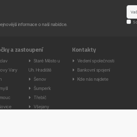
S
nejnovější informace o naší nabídce.
čky a zastoupení
Kontakty
clav
Staré Město u
Vedení společnosti
lovy Vary
Uh. Hradiště
Bankovní spojení
ín
Šenov
Kde nás najdete
omyšl
Šumperk
omouc
Třebíč
šovice
Všejany
enská a servisní technika