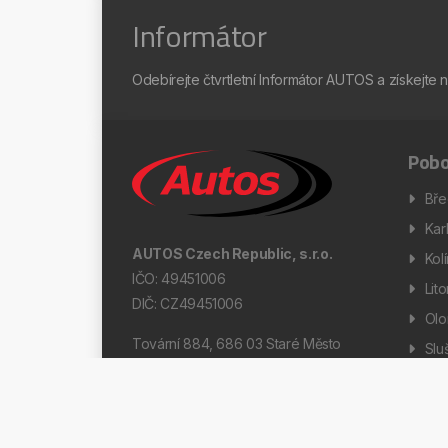
Informátor
Odebírejte čtvrtletní Informátor AUTOS a získejte 
Pobo
Bře
Kar
AUTOS Czech Republic, s.r.o.
Kol
IČO: 49451006
Lit
DIČ: CZ49451006
Ol
Tovární 884, 686 03 Staré Město
Slu
Díl