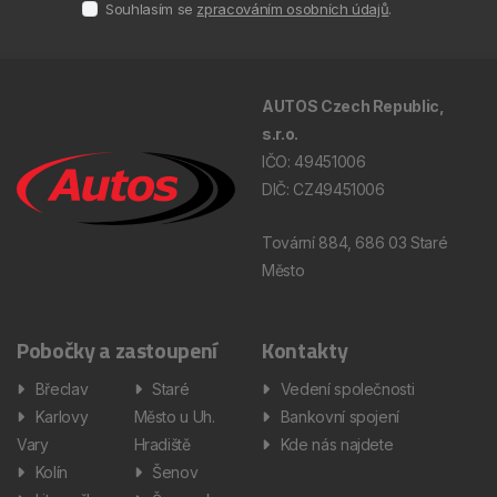
Souhlasím se
zpracováním osobních údajů
.
AUTOS Czech Republic,
s.r.o.
IČO: 49451006
DIČ: CZ49451006
Tovární 884, 686 03 Staré
Město
Pobočky a zastoupení
Kontakty
Břeclav
Staré
Vedení společnosti
Karlovy
Město u Uh.
Bankovní spojení
Vary
Hradiště
Kde nás najdete
Kolín
Šenov