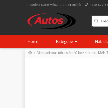
Pobočka Staré Město u Uh. Hradiště
:
+420 572 5
Home
Kategorie
Nabíd
Mechanismus táhla stěračů bez motorku MAN