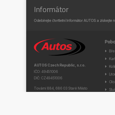
Informátor
Odebírejte čtvrtletní Informátor AUTOS a získejte 
Pobo
Bře
Kar
AUTOS Czech Republic, s.r.o.
Kol
IČO: 49451006
Lit
DIČ: CZ49451006
Ol
Tovární 884, 686 03 Staré Město
Slu
Díl