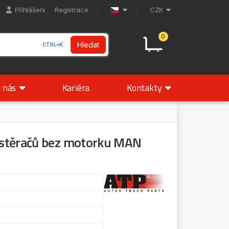
Přihlášení
Registrace
CZK
0
Hledat
CTRL+K
 nás
Kariéra
Kontakty
 stěračů bez motorku MAN