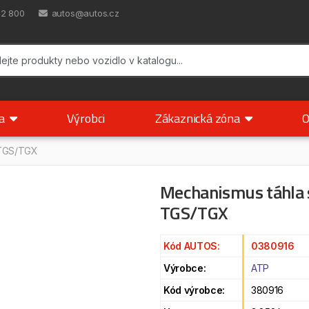
42 800
autos@autos.cz
ka
Výrobci
Zákaznická zóna
O
 TGS/TGX
Mechanismus táhla
TGS/TGX
Kód AUTOS:
0380916
Výrobce:
ATP
Kód výrobce:
380916