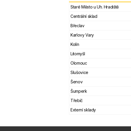
Staré Město u Uh. Hradiště
Centrální sklad
Břeclav
Karlovy Vary
Kolín
Litomyšl
Olomouc
Slušovice
Šenov
Šumperk
Třebíč
Externí sklady