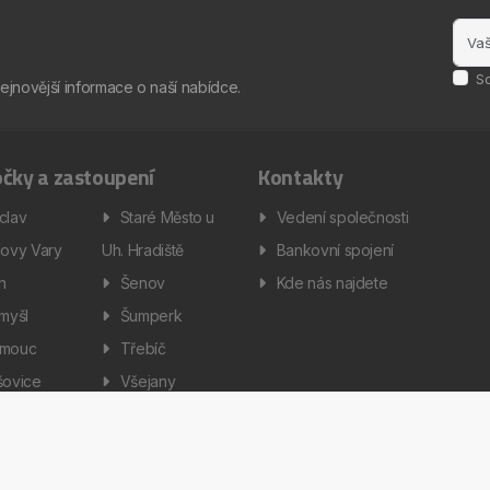
S
nejnovější informace o naší nabídce.
čky a zastoupení
Kontakty
clav
Staré Město u
Vedení společnosti
lovy Vary
Uh. Hradiště
Bankovní spojení
ín
Šenov
Kde nás najdete
omyšl
Šumperk
omouc
Třebíč
šovice
Všejany
enská a servisní technika