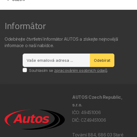
Informátor
Odebírejte čtvrtletní Informátor AUTOS a získejte nejnovější
informace o naší nabídce.
Odebírat
Souhlasím se
zpracováním osobních údajů
.
AUTOS Czech Republic,
s.r.o.
IČO: 49451006
DIČ: CZ49451006
Tovární 884, 686 03 Staré