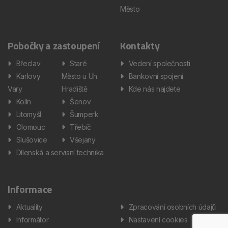
Město
Pobočky a zastoupení
Kontakty
Břeclav
Staré
Vedení společnosti
Karlovy
Město u Uh.
Bankovní spojení
Vary
Hradiště
Kde nás najdete
Kolín
Šenov
Litomyšl
Šumperk
Olomouc
Třebíč
Slušovice
Všejany
Dílenská a servisní technika
Informace
Aktuality
Zpracování osobních údajů
Informátor
Nastavení cookies