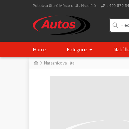
Pobočka Staré Město u Uh. Hradiště
:
+420 572 5
Home
Kategorie
Nabíd
Nárazníková lišta