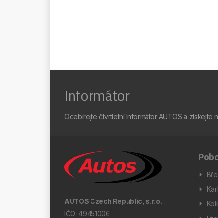
Informátor
Odebírejte čtvrtletní Informátor AUTOS a získejte 
Pobo
Bře
Kar
AUTOS Czech Republic, s.r.o.
Kol
IČO: 49451006