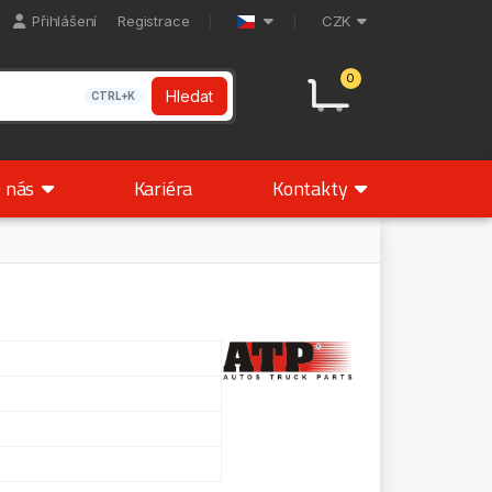
Přihlášení
Registrace
CZK
0
Hledat
CTRL+K
 nás
Kariéra
Kontakty