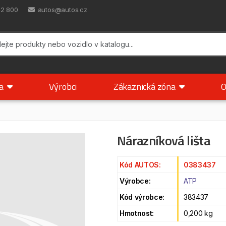
42 800
autos@autos.cz
ka
Výrobci
Zákaznická zóna
O
Nárazníková lišta
Kód AUTOS:
0383437
Výrobce:
ATP
Kód výrobce:
383437
Hmotnost:
0,200 kg