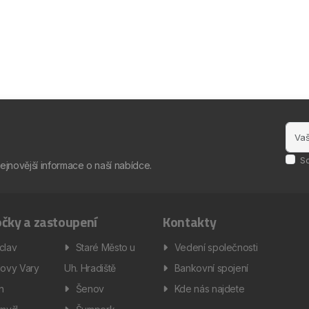
S
nejnovější informace o naší nabídce.
čky a zastoupení
Kontakty
clav
Staré Město u
Vedení společnosti
lovy Vary
Uh. Hradiště
Bankovní spojení
ín
Šenov
Kde nás najdete