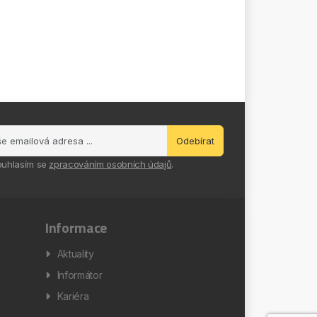
Odebírat
ouhlasím se
zpracováním osobních údajů
.
Informace
Aktuality
Informátor
Kariéra