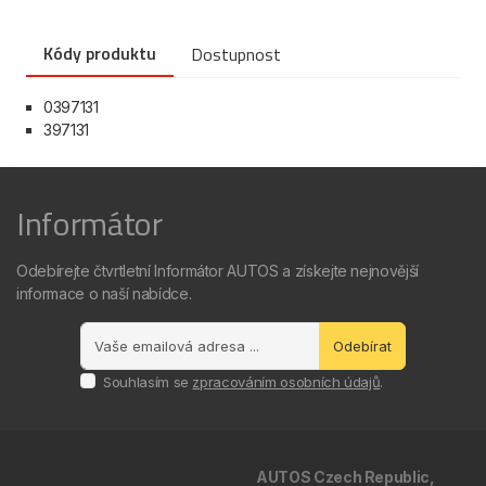
Kódy produktu
Dostupnost
0397131
397131
Informátor
Odebírejte čtvrtletní Informátor AUTOS a získejte nejnovější
informace o naší nabídce.
Odebírat
Souhlasím se
zpracováním osobních údajů
.
AUTOS Czech Republic,