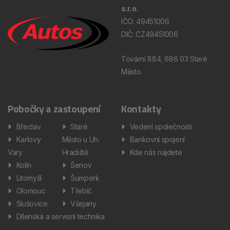
s.r.o.
IČO: 49451006
DIČ: CZ49451006
Tovární 884, 686 03 Staré
Město
Pobočky a zastoupení
Kontakty
Břeclav
Staré
Vedení společnosti
Karlovy
Město u Uh.
Bankovní spojení
Vary
Hradiště
Kde nás najdete
Kolín
Šenov
Litomyšl
Šumperk
Olomouc
Třebíč
Slušovice
Všejany
Dílenská a servisní technika