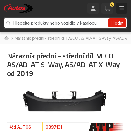
0
Hledat
Nárazník přední - střední díl IVECO AS/AD-AT S-Way, AS/AD-A
Nárazník přední - střední díl IVECO
AS/AD-AT S-Way, AS/AD-AT X-Way
od 2019
Kód AUTOS:
0397131