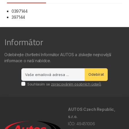
0397144
397144
Informátor
Odebírejte čtvrtletní Informátor AUTOS a získejte nejnovější
informace o naší nabídce.
Odebírat
Souhlasím se
zpracováním osobních údajů
.
AUTOS Czech Republic,
s.r.o.
IČO: 49451006