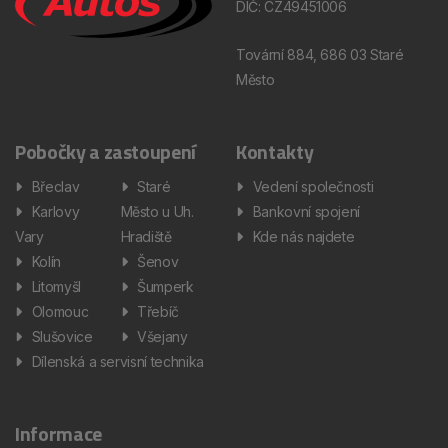
DIČ: CZ49451006
Tovární 884, 686 03 Staré
Město
Pobočky a zastoupení
Kontakty
Břeclav
Staré
Vedení společnosti
Karlovy
Město u Uh.
Bankovní spojení
Vary
Hradiště
Kde nás najdete
Kolín
Šenov
Litomyšl
Šumperk
Olomouc
Třebíč
Slušovice
Všejany
Dílenská a servisní technika
Informace