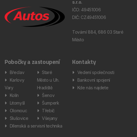
s.r.o.
IČO: 49451006
DIČ: CZ49451006
Tovární 884, 686 03 Staré
Město
Pobočky a zastoupení
Kontakty
Břeclav
Staré
Vedení společnosti
Karlovy
Město u Uh.
Bankovní spojení
Vary
Hradiště
Kde nás najdete
Kolín
Šenov
Litomyšl
Šumperk
Olomouc
Třebíč
Slušovice
Všejany
Dílenská a servisní technika