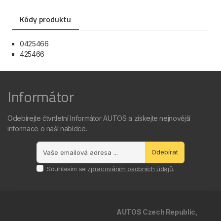
Kódy produktu
0425466
425466
Informátor
Odebírejte čtvrtletní Informátor AUTOS a získejte nejnovější
informace o naší nabídce.
Odebírat
Souhlasím se
zpracováním osobních údajů
.
AUTOS Czech Republic,