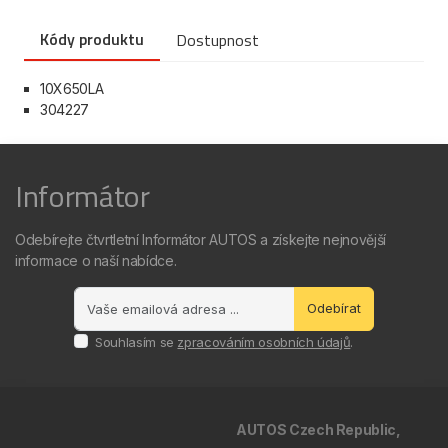
Kódy produktu
Dostupnost
10X650LA
304227
Informátor
Odebírejte čtvrtletní Informátor AUTOS a získejte nejnovější
informace o naší nabídce.
Odebírat
Souhlasím se
zpracováním osobních údajů
.
AUTOS Czech Republic,