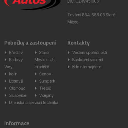
DIČ: CZ49451006
Tovární 884, 686 03 Staré
Město
Pobočky a zastoupení
Kontakty
Břeclav
Staré
Vedení společnosti
Karlovy
Město u Uh.
Bankovní spojení
Vary
Hradiště
Kde nás najdete
Kolín
Šenov
Litomyšl
Šumperk
Olomouc
Třebíč
Slušovice
Všejany
Dílenská a servisní technika
Informace