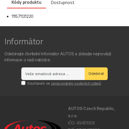
Kódy produktu
Dostupnost
111571121220
Informátor
Odebírejte čtvrtletní Informátor AUTOS a získejte nejnovější
informace o naší nabídce.
Odebírat
Souhlasím se
zpracováním osobních údajů
.
AUTOS Czech Republic,
s.r.o.
IČO: 49451006