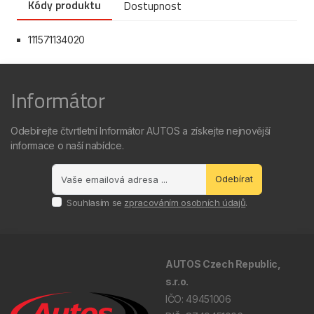
Kódy produktu
Dostupnost
111571134020
Informátor
Odebírejte čtvrtletní Informátor AUTOS a získejte nejnovější
informace o naší nabídce.
Odebírat
Souhlasím se
zpracováním osobních údajů
.
AUTOS Czech Republic,
s.r.o.
IČO: 49451006