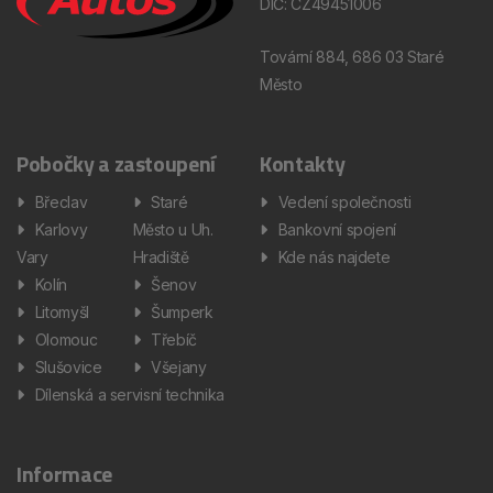
DIČ: CZ49451006
Tovární 884, 686 03 Staré
Město
Pobočky a zastoupení
Kontakty
Břeclav
Staré
Vedení společnosti
Karlovy
Město u Uh.
Bankovní spojení
Vary
Hradiště
Kde nás najdete
Kolín
Šenov
Litomyšl
Šumperk
Olomouc
Třebíč
Slušovice
Všejany
Dílenská a servisní technika
Informace