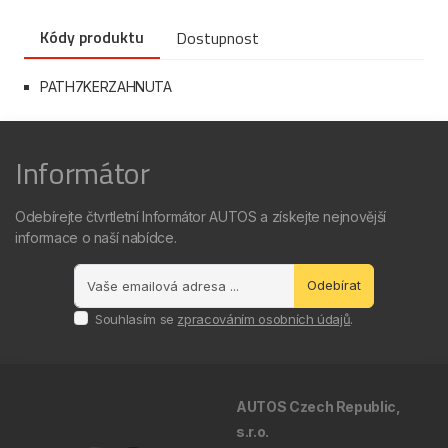
Kódy produktu
Dostupnost
PATH7KERZAHNUTA
Informátor
Odebírejte čtvrtletní Informátor AUTOS a získejte nejnovější
informace o naší nabídce.
Odebírat
Souhlasím se
zpracováním osobních údajů
.
AUTOS Czech Republic,
s.r.o.