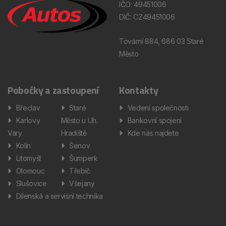
IČO: 49451006
DIČ: CZ49451006
Tovární 884, 686 03 Staré
Město
Pobočky a zastoupení
Kontakty
Břeclav
Staré
Vedení společnosti
Karlovy
Město u Uh.
Bankovní spojení
Vary
Hradiště
Kde nás najdete
Kolín
Šenov
Litomyšl
Šumperk
Olomouc
Třebíč
Slušovice
Všejany
Dílenská a servisní technika