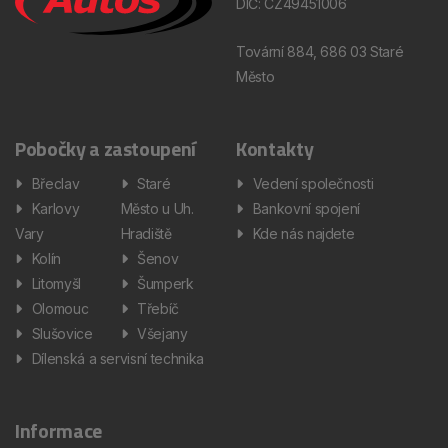
DIČ: CZ49451006
Tovární 884, 686 03 Staré
Město
Pobočky a zastoupení
Kontakty
Břeclav
Staré
Vedení společnosti
Karlovy
Město u Uh.
Bankovní spojení
Vary
Hradiště
Kde nás najdete
Kolín
Šenov
Litomyšl
Šumperk
Olomouc
Třebíč
Slušovice
Všejany
Dílenská a servisní technika
Informace