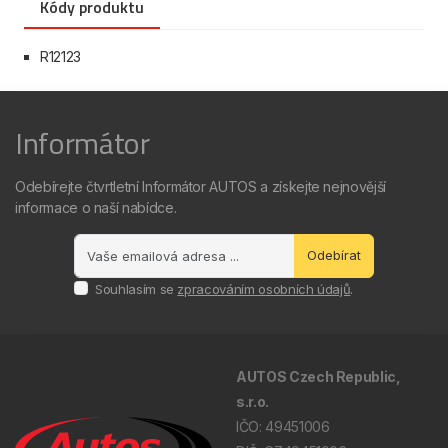
Kódy produktu
R12123
Informátor
Odebírejte čtvrtletní Informátor AUTOS a získejte nejnovější
informace o naší nabídce.
Odebírat
Souhlasím se
zpracováním osobních údajů
.
AUTOS Czech Republic,
s.r.o.
IČO: 49451006