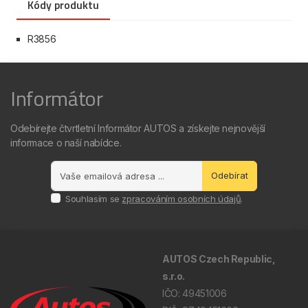
Kódy produktu
R3856
Informátor
Odebírejte čtvrtletní Informátor AUTOS a získejte nejnovější
informace o naší nabídce.
Odebírat
Souhlasím se
zpracováním osobních údajů
.
AUTOS Czech Republic,
s.r.o.
IČO: 49451006