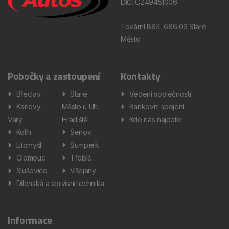
DIČ: CZ49451006
Tovární 884, 686 03 Staré
Město
Pobočky a zastoupení
Kontakty
Břeclav
Staré
Vedení společnosti
Karlovy
Město u Uh.
Bankovní spojení
Vary
Hradiště
Kde nás najdete
Kolín
Šenov
Litomyšl
Šumperk
Olomouc
Třebíč
Slušovice
Všejany
Dílenská a servisní technika
Informace