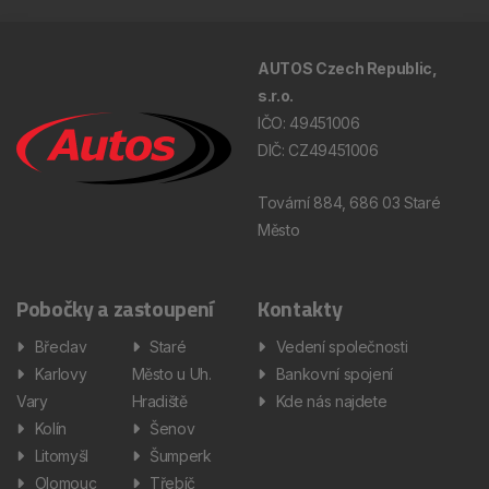
AUTOS Czech Republic,
s.r.o.
IČO: 49451006
DIČ: CZ49451006
Tovární 884, 686 03 Staré
Město
Pobočky a zastoupení
Kontakty
Břeclav
Staré
Vedení společnosti
Karlovy
Město u Uh.
Bankovní spojení
Vary
Hradiště
Kde nás najdete
Kolín
Šenov
Litomyšl
Šumperk
Olomouc
Třebíč