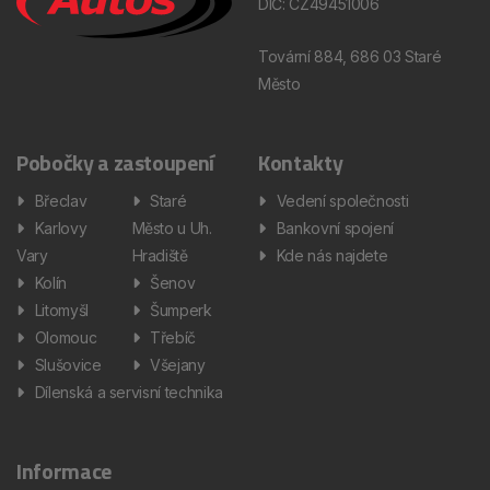
DIČ: CZ49451006
Tovární 884, 686 03 Staré
Město
Pobočky a zastoupení
Kontakty
Břeclav
Staré
Vedení společnosti
Karlovy
Město u Uh.
Bankovní spojení
Vary
Hradiště
Kde nás najdete
Kolín
Šenov
Litomyšl
Šumperk
Olomouc
Třebíč
Slušovice
Všejany
Dílenská a servisní technika
Informace