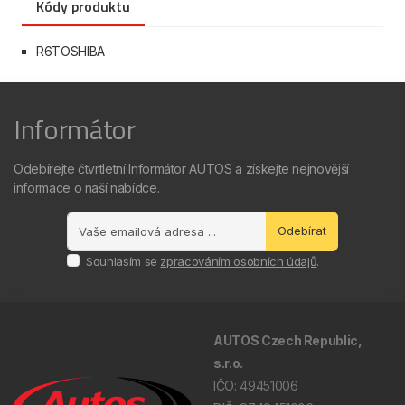
Kódy produktu
R6TOSHIBA
Informátor
Odebírejte čtvrtletní Informátor AUTOS a získejte nejnovější
informace o naší nabídce.
Odebírat
Souhlasím se
zpracováním osobních údajů
.
AUTOS Czech Republic,
s.r.o.
IČO: 49451006