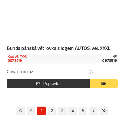
Bunda pánská větrovka s logem AUTOS, vel. XXXL
Kód AUTOS
4F
0978519
0978519
Cena na dotaz
Poptávka
1
2
3
4
5