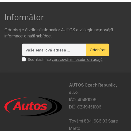
Informátor
Odebírejte čtvrtletní Informátor AUTOS a získejte nejnovější
informace o naší nabídce.
Odebírat
Souhlasím se
zpracováním osobních údajů
.
AUTOS Czech Republic,
s.r.o.
IČO: 49451006
DIČ: CZ49451006
Tovární 884, 686 03 Staré
Město