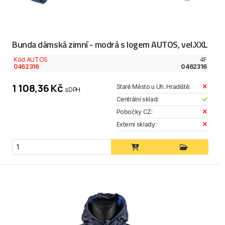
Bunda dámská zimní - modrá s logem AUTOS, vel.XXL
Kód AUTOS
4F
0462316
0462316
1 108,36 Kč
Staré Město u Uh. Hradiště:
s DPH
Centrální sklad:
Pobočky CZ:
Externí sklady: