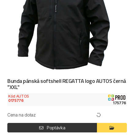
Bunda pánská softshell REGATTA logo AUTOS černá
"XXL"
Kód AUTOS
0175776
175776
Cena na dotaz
Poptávka