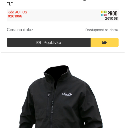
"L"
Kód AUTOS
0261068
261068
Cena na dotaz
Dostupnost na dotaz
Poptávka