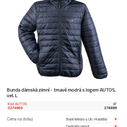
Bunda dámská zimní - tmavě modrá s logem AUTOS,
vel. L
Kód AUTOS
4F
0274869
274869
Cena na dotaz
Staré Město u Uh. Hradiště:
Centrální sklad: