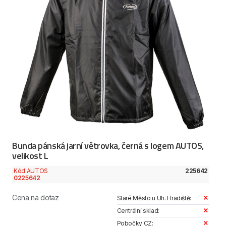
Bunda pánská jarní větrovka, černá s logem AUTOS,
velikost L
Kód AUTOS
225642
0225642
Cena na dotaz
Staré Město u Uh. Hradiště:
Centrální sklad:
Pobočky CZ: