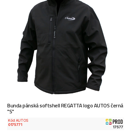
Bunda pánská softshell REGATTA logo AUTOS černá
"S"
Kód AUTOS
0175771
17577