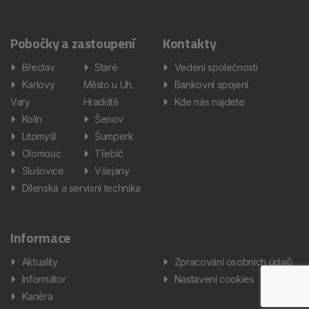
Pobočky a zastoupení
Kontakty
Břeclav
Staré
Vedení společnosti
Karlovy
Město u Uh.
Bankovní spojení
Vary
Hradiště
Kde nás najdete
Kolín
Šenov
Litomyšl
Šumperk
Olomouc
Třebíč
Slušovice
Všejany
Dílenská a servisní technika
Informace
Aktuality
Zpracování osobních údajů
Informátor
Nastavení cookies
Kariéra