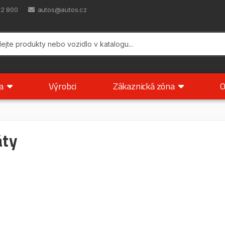
42 800
autos@autos.cz
ka
Výrobci
Zákaznická zóna
O
áty