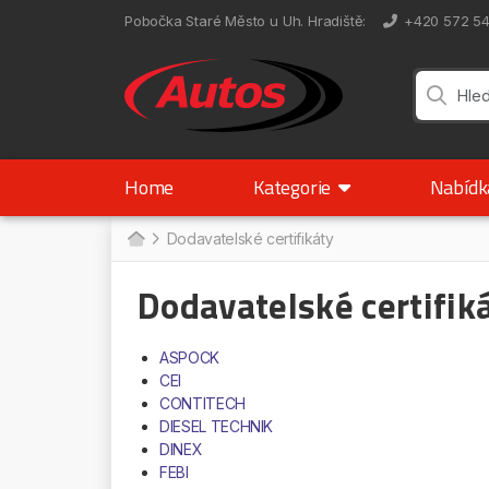
Pobočka Staré Město u Uh. Hradiště
:
+420 572 5
Home
Kategorie
Nabíd
Dodavatelské certifikáty
Dodavatelské certifik
ASPOCK
CEI
CONTITECH
DIESEL TECHNIK
DINEX
FEBI