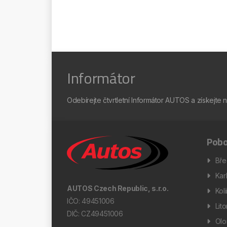
Informátor
Odebírejte čtvrtletní Informátor AUTOS a získejte 
Pobo
Bře
Kar
AUTOS Czech Republic, s.r.o.
Kol
IČO: 49451006
Lit
DIČ: CZ49451006
Ol