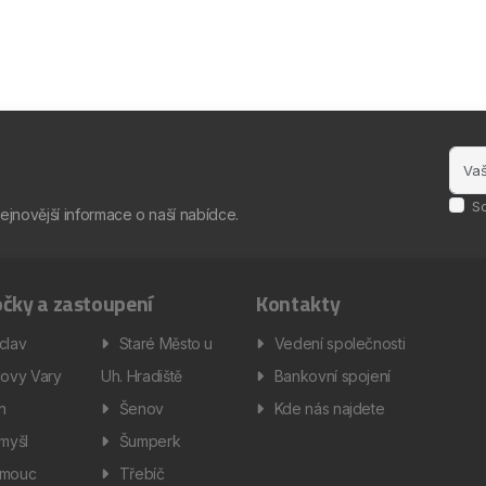
S
nejnovější informace o naší nabídce.
čky a zastoupení
Kontakty
clav
Staré Město u
Vedení společnosti
lovy Vary
Uh. Hradiště
Bankovní spojení
ín
Šenov
Kde nás najdete
omyšl
Šumperk
omouc
Třebíč