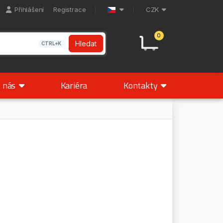
Přihlášení
Registrace
CZK
0
Hledat
CTRL+K
 nás
Kariéra
Kontakty