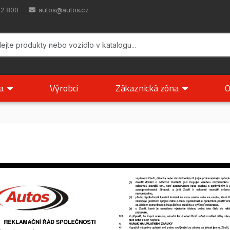
42 800
autos@autos.cz
ka
Výrobci
Zákaznická zóna
O