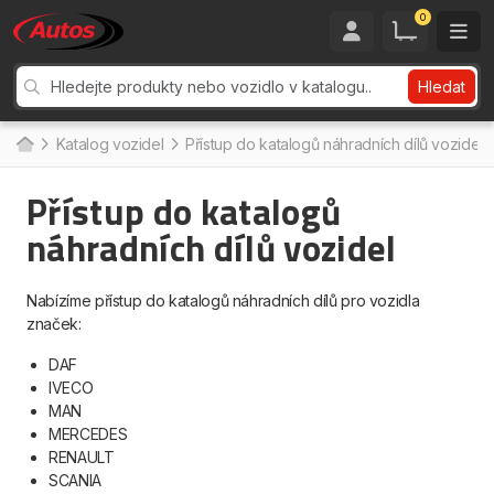
0
Hledat
Katalog vozidel
Přístup do katalogů náhradních dílů vozidel
Přístup do katalogů
náhradních dílů vozidel
Nabízíme přístup do katalogů náhradních dílů pro vozidla
značek:
DAF
IVECO
MAN
MERCEDES
RENAULT
SCANIA