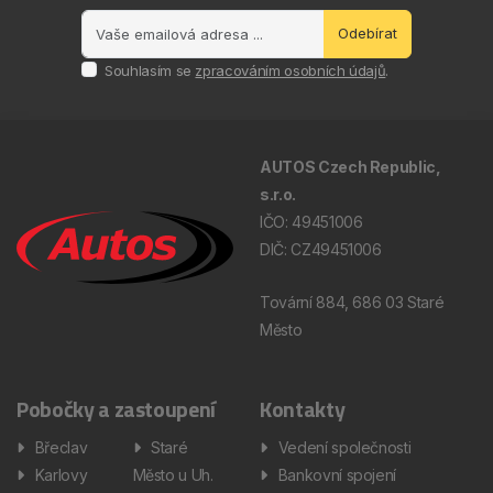
Odebírat
Souhlasím se
zpracováním osobních údajů
.
AUTOS Czech Republic,
s.r.o.
IČO: 49451006
DIČ: CZ49451006
Tovární 884, 686 03 Staré
Město
Pobočky a zastoupení
Kontakty
Břeclav
Staré
Vedení společnosti
Karlovy
Město u Uh.
Bankovní spojení