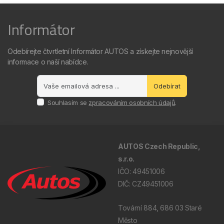
Informátor
Odebírejte čtvrtletní Informátor AUTOS a získejte nejnovější
informace o naší nabídce.
Odebírat
Souhlasím se
zpracováním osobních údajů
.
AUTOS Czech Republic,
s.r.o.
IČO: 49451006
DIČ: CZ49451006
Tovární 884, 686 03 Staré
Město