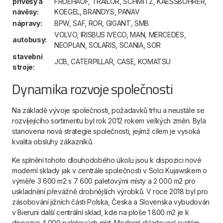
přívěsy a
FRUEHAUF, TRAILOR, SCHMITZ, KAESSBOHRER,
návěsy:
KOEGEL, BRANDYS, PANAV
nápravy:
BPW, SAF, ROR, GIGANT, SMB
VOLVO, IRISBUS IVECO, MAN, MERCEDES,
autobusy:
NEOPLAN, SOLARIS, SCANIA, SOR
stavební
JCB, CATERPILLAR, CASE, KOMATSU
stroje:
Dynamika rozvoje společnosti
Na základě vývoje společnosti, požadavků trhu a neustále se
rozvíjejícího sortimentu byl rok 2012 rokem velkých změn. Byla
stanovena nová strategie společnosti, jejímž cílem je vysoká
kvalita obsluhy zákazníků.
Ke splnění tohoto dlouhodobého úkolu jsou k dispozici nové
moderní sklady jak v centrále společnosti v Solci Kujawskem o
výměře 3 600 m2 s 7 600 paletovými místy a 2 000 m2 pro
uskladnění převážně drobnějších výrobků. V roce 2018 byl pro
zásobování jižních části Polska, Česka a Slovenska vybudován
v Bieruni další centrální sklad, kde na ploše 1 800 m2 je k
dispozici 4 000 paletových míst. Moderní skladovací systém