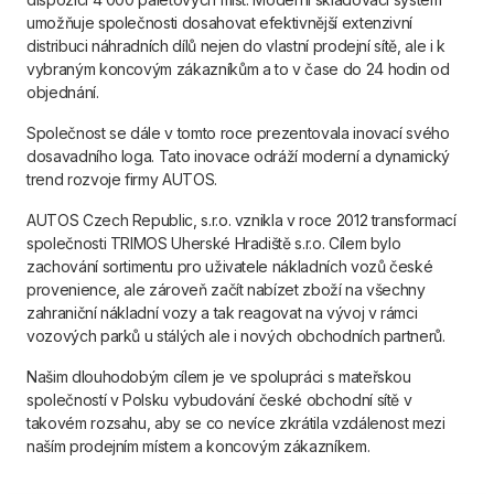
umožňuje společnosti dosahovat efektivnější extenzivní
distribuci náhradních dílů nejen do vlastní prodejní sítě, ale i k
vybraným koncovým zákazníkům a to v čase do 24 hodin od
objednání.
Společnost se dále v tomto roce prezentovala inovací svého
dosavadního loga. Tato inovace odráží moderní a dynamický
trend rozvoje firmy AUTOS.
AUTOS Czech Republic, s.r.o. vznikla v roce 2012 transformací
společnosti TRIMOS Uherské Hradiště s.r.o. Cílem bylo
zachování sortimentu pro uživatele nákladních vozů české
provenience, ale zároveň začít nabízet zboží na všechny
zahraniční nákladní vozy a tak reagovat na vývoj v rámci
vozových parků u stálých ale i nových obchodních partnerů.
Našim dlouhodobým cílem je ve spolupráci s mateřskou
společností v Polsku vybudování české obchodní sítě v
takovém rozsahu, aby se co nevíce zkrátila vzdálenost mezi
naším prodejním místem a koncovým zákazníkem.