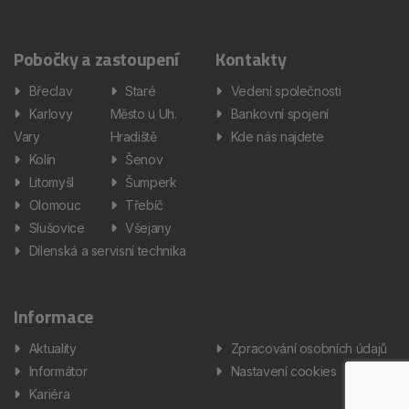
Pobočky a zastoupení
Kontakty
Břeclav
Staré
Vedení společnosti
Karlovy
Město u Uh.
Bankovní spojení
Vary
Hradiště
Kde nás najdete
Kolín
Šenov
Litomyšl
Šumperk
Olomouc
Třebíč
Slušovice
Všejany
Dílenská a servisní technika
Informace
Aktuality
Zpracování osobních údajů
Informátor
Nastavení cookies
Kariéra