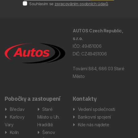
Souhlasím se
zpracováním osobních údajů
.
AUTOS Czech Republic,
s.r.o.
IČO: 49451006
DIČ: CZ49451006
Tovární 884, 686 03 Staré
Město
Pobočky a zastoupení
Kontakty
Břeclav
Staré
Vedení společnosti
Karlovy
Město u Uh.
Bankovní spojení
Vary
Hradiště
Kde nás najdete
Kolín
Šenov