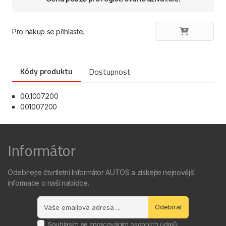
Pro nákup se přihlaste.
Kódy produktu
Dostupnost
00.1007.200
001007200
Informátor
Odebírejte čtvrtletní Informátor AUTOS a získejte nejnovější
informace o naší nabídce.
Odebírat
Souhlasím se
zpracováním osobních údajů
.