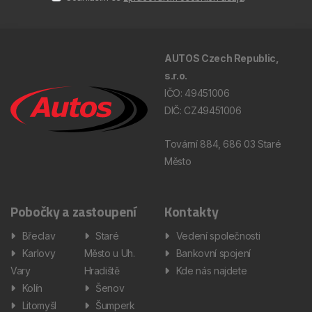
AUTOS Czech Republic,
s.r.o.
IČO: 49451006
DIČ: CZ49451006
Tovární 884, 686 03 Staré
Město
Pobočky a zastoupení
Kontakty
Břeclav
Staré
Vedení společnosti
Karlovy
Město u Uh.
Bankovní spojení
Vary
Hradiště
Kde nás najdete
Kolín
Šenov
Litomyšl
Šumperk