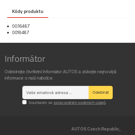
Kódy produktu
00.16487
0016487
Informátor
Odebírejte čtvrtletní Informátor AUTOS a získejte nejnovější
informace o naší nabídce.
Odebírat
Souhlasím se
zpracováním osobních údajů
.
AUTOS Czech Republic,