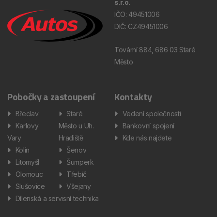
s.r.o.
IČO: 49451006
DIČ: CZ49451006
Tovární 884, 686 03 Staré
Město
Pobočky a zastoupení
Kontakty
Břeclav
Staré
Vedení společnosti
Karlovy
Město u Uh.
Bankovní spojení
Vary
Hradiště
Kde nás najdete
Kolín
Šenov
Litomyšl
Šumperk
Olomouc
Třebíč
Slušovice
Všejany
Dílenská a servisní technika