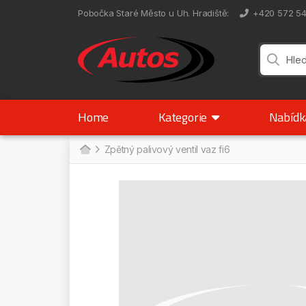
Pobočka Staré Město u Uh. Hradiště
:
+420 572 5
Home
Kategorie
Nabíd
Zpětný palivový ventil vaz fi6