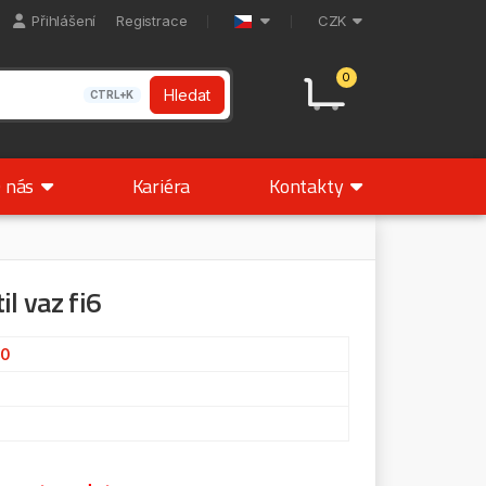
Přihlášení
Registrace
CZK
0
Hledat
CTRL+K
 nás
Kariéra
Kontakty
il vaz fi6
60