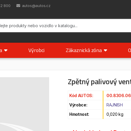
42 800
autos@autos.cz
ka
Výrobci
Zákaznická zóna
O
Zpětný palivový vent
Kód AUTOS:
00.8306.0
Výrobce:
RAJNISH
Hmotnost:
0,020 kg