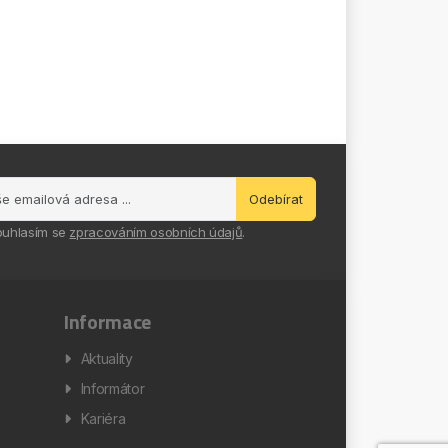
Odebírat
ouhlasím se
zpracováním osobních údajů
.
Informace
Aktuality
Informátor
Kariéra