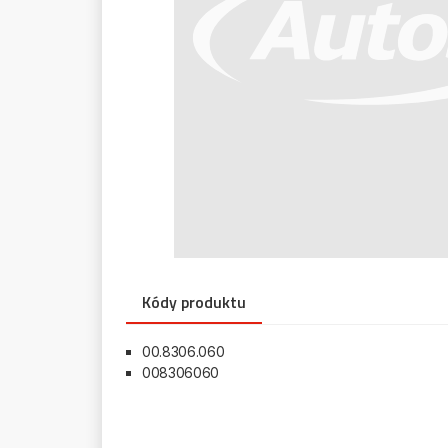
Kódy produktu
00.8306.060
008306060