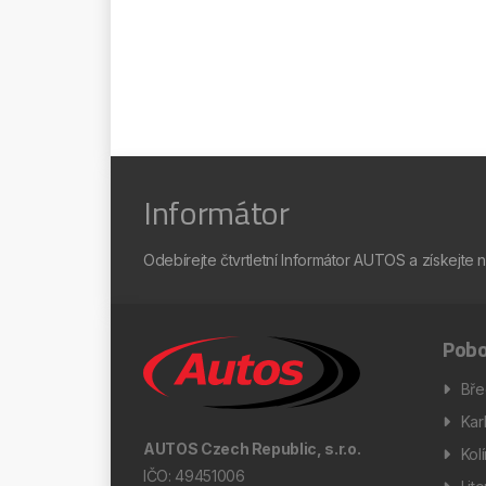
Informátor
Odebírejte čtvrtletní Informátor AUTOS a získejte 
Pobo
Bře
Kar
AUTOS Czech Republic, s.r.o.
Kol
IČO: 49451006