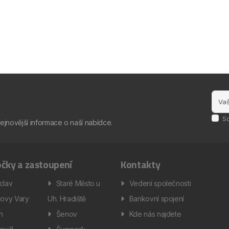
S
nejnovější informace o naší nabídce.
čky a zastoupení
Kontakty
clav
Staré Město u
Vedení společnosti
lovy Vary
Uh. Hradiště
Bankovní spojení
ín
Šenov
Kde nás najdete