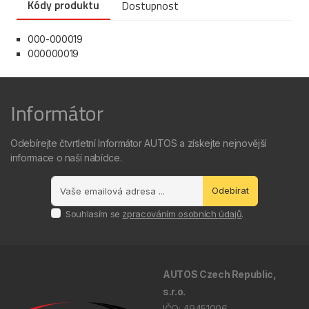
Kódy produktu
Dostupnost
000-000019
000000019
Informátor
Odebírejte čtvrtletní Informátor AUTOS a získejte nejnovější
informace o naší nabídce.
Odebírat
Souhlasím se
zpracováním osobních údajů
.
AUTOS Czech Republic,
s.r.o.
IČO: 49451006