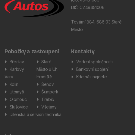
DIČ: CZ49451006
Tovární 884, 686 03 Staré
Město
Pobočky a zastoupení
Kontakty
Břeclav
Staré
Vedení společnosti
Karlovy
Město u Uh.
Bankovní spojení
Vary
Hradiště
Kde nás najdete
Kolín
Šenov
Litomyšl
Šumperk
Olomouc
Třebíč
Slušovice
Všejany
Dílenská a servisní technika