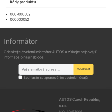
Kódy produktu
000-000052
000000052
Informátor
Odebírejte čtvrtletní Informátor AUTOS a získejte nejnovější
informace o naší nabídce.
Odebírat
Souhlasím se
zpracováním osobních údajů
.
AUTOS Czech Republic,
s.r.o.
IČO: 49451006