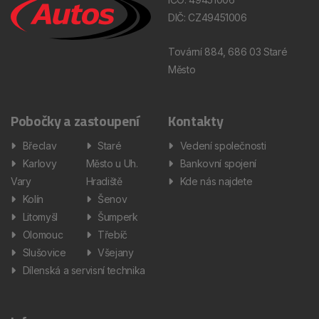
DIČ: CZ49451006
Tovární 884, 686 03 Staré
Město
Pobočky a zastoupení
Kontakty
Břeclav
Staré
Vedení společnosti
Karlovy
Město u Uh.
Bankovní spojení
Vary
Hradiště
Kde nás najdete
Kolín
Šenov
Litomyšl
Šumperk
Olomouc
Třebíč
Slušovice
Všejany
Dílenská a servisní technika