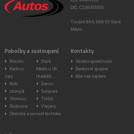
DIČ: CZ49451006
Tovární 884, 686 03 Staré
Město
Pobočky a zastoupení
Kontakty
Břeclav
Staré
Vedení společnosti
Karlovy
Město u Uh.
Bankovní spojení
Vary
Hradiště
Kde nás najdete
Kolín
Šenov
Litomyšl
Šumperk
Olomouc
Třebíč
Slušovice
Všejany
Dílenská a servisní technika