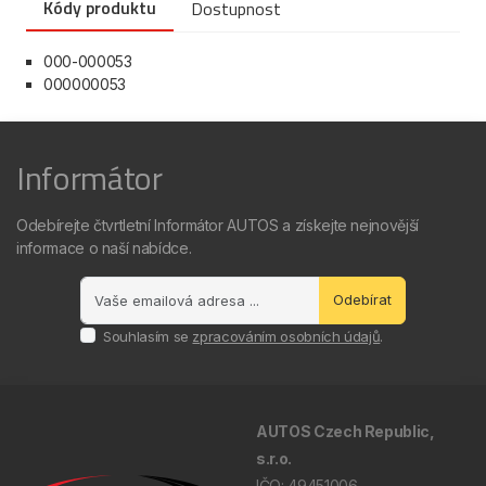
Kódy produktu
Dostupnost
000-000053
000000053
Informátor
Odebírejte čtvrtletní Informátor AUTOS a získejte nejnovější
informace o naší nabídce.
Odebírat
Souhlasím se
zpracováním osobních údajů
.
AUTOS Czech Republic,
s.r.o.
IČO: 49451006