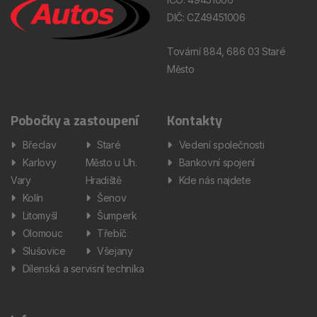
DIČ: CZ49451006
Tovární 884, 686 03 Staré
Město
Pobočky a zastoupení
Kontakty
Břeclav
Staré
Vedení společnosti
Karlovy
Město u Uh.
Bankovní spojení
Vary
Hradiště
Kde nás najdete
Kolín
Šenov
Litomyšl
Šumperk
Olomouc
Třebíč
Slušovice
Všejany
Dílenská a servisní technika