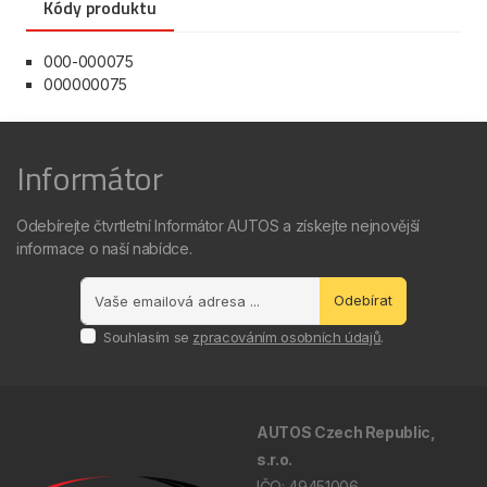
Kódy produktu
000-000075
000000075
Informátor
Odebírejte čtvrtletní Informátor AUTOS a získejte nejnovější
informace o naší nabídce.
Odebírat
Souhlasím se
zpracováním osobních údajů
.
AUTOS Czech Republic,
s.r.o.
IČO: 49451006