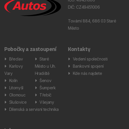
DIČ: CZ49451006
Tovární 884, 686 03 Staré
Město
Pobočky a zastoupení
Kontakty
Břeclav
Staré
Vedení společnosti
Karlovy
Město u Uh.
Bankovní spojení
Vary
Hradiště
Kde nás najdete
Kolín
Šenov
Litomyšl
Šumperk
Olomouc
Třebíč
Slušovice
Všejany
Dílenská a servisní technika