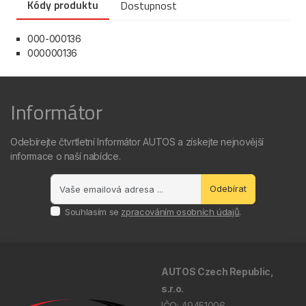
Kódy produktu
Dostupnost
000-000136
000000136
Informátor
Odebírejte čtvrtletní Informátor AUTOS a získejte nejnovější
informace o naší nabídce.
Odebírat
Souhlasím se
zpracováním osobních údajů
.
AUTOS Czech Republic,
s.r.o.
IČO: 49451006