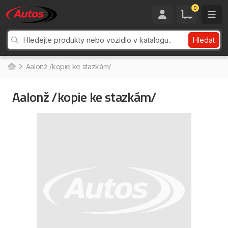
0
Hledat
Aalonž /kopie ke stazkám/
Aalonž /kopie ke stazkám/