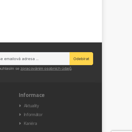
Odebírat
ouhlasím se
zpracováním osobních údajů
.
Informace
Aktuality
Informátor
Kariéra