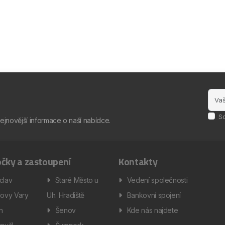
S
nejnovější informace o naší nabídce.
čky a zastoupení
Kontakty
clav
Staré Město u
Vedení společnosti
lovy Vary
Uh. Hradiště
Bankovní spojení
ín
Šenov
Kde nás najdete