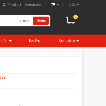
Přihlášení
Registrace
CZK
0
Hledat
CTRL+K
 nás
Kariéra
Kontakty
682