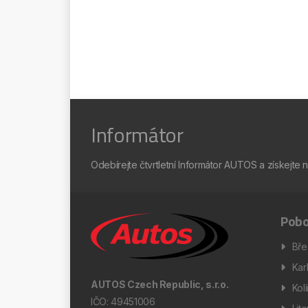
Informátor
Odebírejte čtvrtletní Informátor AUTOS a získejte 
Pobo
Bře
Kar
AUTOS Czech Republic, s.r.o.
Kol
IČO: 49451006