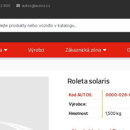
42 800
autos@autos.cz
ka
Výrobci
Zákaznická zóna
O
Roleta solaris
Kód AUTOS:
0000-026-
Výrobce:
Hmotnost:
1,500 kg