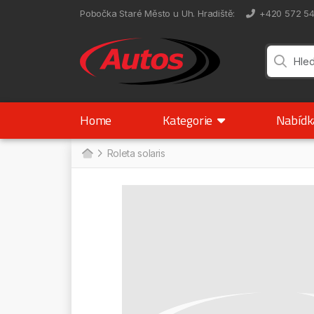
Pobočka Staré Město u Uh. Hradiště
:
+420 572 5
Home
Kategorie
Nabíd
Roleta solaris