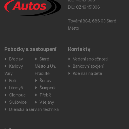
DIČ: CZ49451006
Tovární 884, 686 03 Staré
Město
Pobočky a zastoupení
Kontakty
Břeclav
Staré
Vedení společnosti
Karlovy
Město u Uh.
Bankovní spojení
Vary
Hradiště
Kde nás najdete
Kolín
Šenov
Litomyšl
Šumperk
Olomouc
Třebíč
Slušovice
Všejany
Dílenská a servisní technika