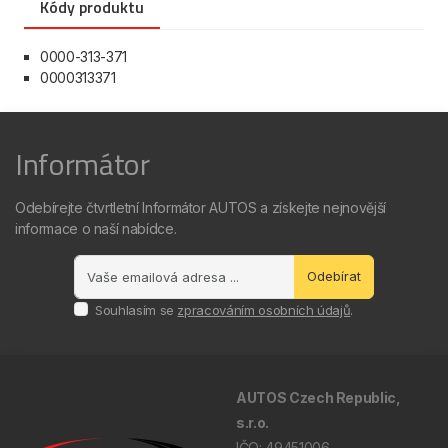
Kódy produktu
0000-313-371
0000313371
Informátor
Odebírejte čtvrtletní Informátor AUTOS a získejte nejnovější
informace o naší nabídce.
Odebírat
Souhlasím se
zpracováním osobních údajů
.
AUTOS Czech Republic,
s.r.o.
IČO: 49451006