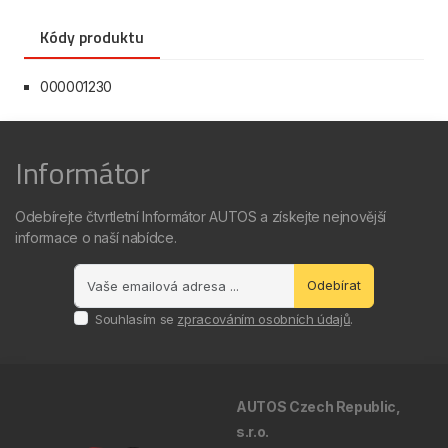
Kódy produktu
000001230
Informátor
Odebírejte čtvrtletní Informátor AUTOS a získejte nejnovější
informace o naší nabídce.
Odebírat
Souhlasím se
zpracováním osobních údajů
.
AUTOS Czech Republic,
s.r.o.