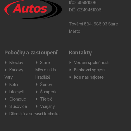
IČO: 49451006
DIČ: CZ49451006
Tovární 884, 686 03 Staré
Město
Pobočky a zastoupení
Kontakty
Břeclav
Staré
Vedení společnosti
Karlovy
Město u Uh.
Bankovní spojení
Vary
Hradiště
Kde nás najdete
Kolín
Šenov
Litomyšl
Šumperk
Olomouc
Třebíč
Slušovice
Všejany
Dílenská a servisní technika