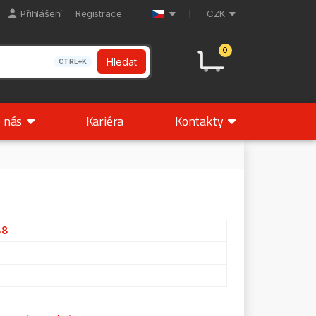
Přihlášení
Registrace
CZK
0
Hledat
CTRL+K
 nás
Kariéra
Kontakty
88