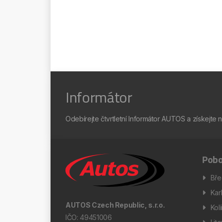
Informátor
Odebírejte čtvrtletní Informátor AUTOS a získejte 
Pobo
Bře
Kar
AUTOS Czech Republic, s.r.o.
Kol
IČO: 49451006