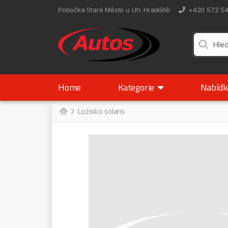
Pobočka Staré Město u Uh. Hradiště
:
+420 572 5
Home
Kategorie
Nabíd
Ložisko solaris