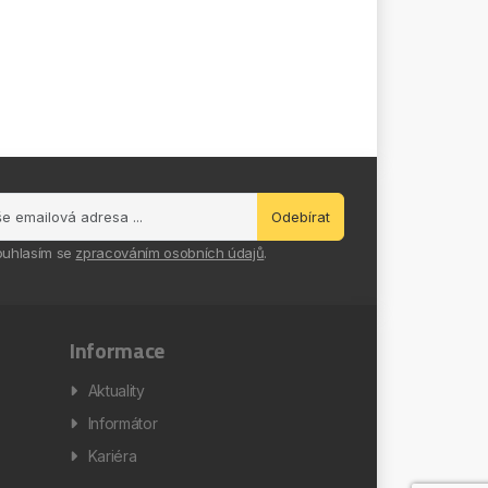
Odebírat
ouhlasím se
zpracováním osobních údajů
.
Informace
Aktuality
Informátor
Kariéra