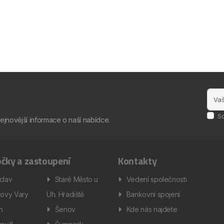
S
nejnovější informace o naší nabídce.
čky a zastoupení
Kontakty
clav
Staré Město u
Vedení společnosti
lovy Vary
Uh. Hradiště
Bankovní spojení
ín
Šenov
Kde nás najdete