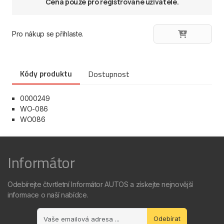
Cena pouze pro registrované uživatele.
Pro nákup se přihlaste.
Kódy produktu
Dostupnost
0000249
WO-086
WO086
Informátor
Odebírejte čtvrtletní Informátor AUTOS a získejte nejnovější
informace o naší nabídce.
Odebírat