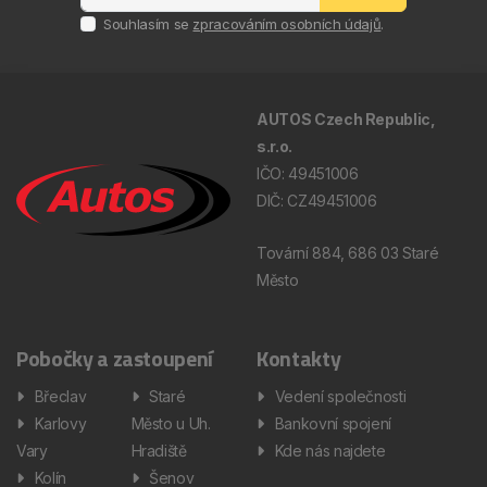
Souhlasím se
zpracováním osobních údajů
.
AUTOS Czech Republic,
s.r.o.
IČO: 49451006
DIČ: CZ49451006
Tovární 884, 686 03 Staré
Město
Pobočky a zastoupení
Kontakty
Břeclav
Staré
Vedení společnosti
Karlovy
Město u Uh.
Bankovní spojení
Vary
Hradiště
Kde nás najdete
Kolín
Šenov