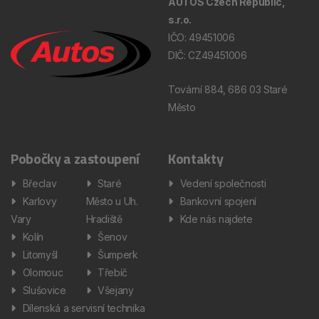
AUTOS Czech Republic,
s.r.o.
IČO: 49451006
DIČ: CZ49451006
Tovární 884, 686 03 Staré
Město
Pobočky a zastoupení
Kontakty
Břeclav
Staré
Vedení společnosti
Karlovy
Město u Uh.
Bankovní spojení
Vary
Hradiště
Kde nás najdete
Kolín
Šenov
Litomyšl
Šumperk
Olomouc
Třebíč
Slušovice
Všejany
Dílenská a servisní technika