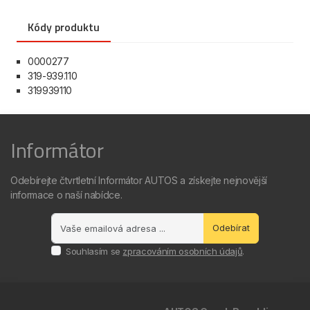
Kódy produktu
0000277
319-939.110
319939110
Informátor
Odebírejte čtvrtletní Informátor AUTOS a získejte nejnovější
informace o naší nabídce.
Odebírat
Souhlasím se
zpracováním osobních údajů
.