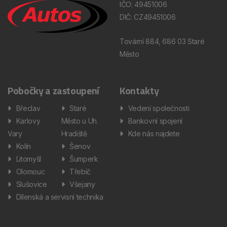
IČO: 49451006
DIČ: CZ49451006
Tovární 884, 686 03 Staré
Město
Pobočky a zastoupení
Kontakty
Břeclav
Staré
Vedení společnosti
Karlovy
Město u Uh.
Bankovní spojení
Vary
Hradiště
Kde nás najdete
Kolín
Šenov
Litomyšl
Šumperk
Olomouc
Třebíč
Slušovice
Všejany
Dílenská a servisní technika