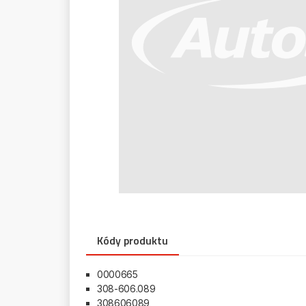
Kódy produktu
0000665
308-606.089
308606089