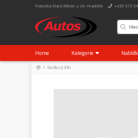
Pobočka Staré Město u Uh. Hradiště
:
+420 572 5
Home
Kategorie
Nabíd
Sedlový klín