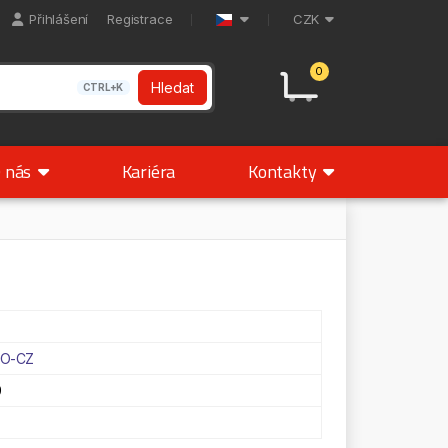
Přihlášení
Registrace
CZK
0
Hledat
CTRL+K
 nás
Kariéra
Kontakty
TO-CZ
9