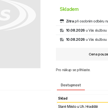
Skladem
Zítra
při osobním odběru na
10.08.2026
u Vás službou
10.08.2026
u Vás službo
Cena pouze 
Pro nákup se přihlaste.
Dostupnost
Sklad
Staré Město u Uh. Hradiště