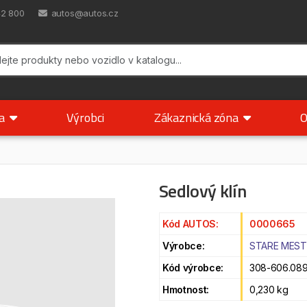
42 800
autos@autos.cz
ka
Výrobci
Zákaznická zóna
O
Sedlový klín
Kód AUTOS:
0000665
Výrobce:
STARE MES
Kód výrobce:
308-606.08
Hmotnost:
0,230 kg