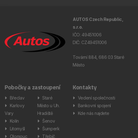
AUTOS Czech Republic,
s.r.o.
IČO: 49451006
DIČ: CZ49451006
Tovární 884, 686 03 Staré
Město
Pobočky a zastoupení
Kontakty
Břeclav
Staré
Vedení společnosti
Karlovy
Město u Uh.
Bankovní spojení
Vary
Hradiště
Kde nás najdete
Kolín
Šenov
Litomyšl
Šumperk
Olomouc
Třebíč